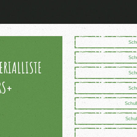
Schu
Schu
RIALLISTE
Schu
RS+
Schu
Schul
Schul